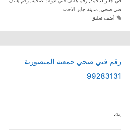
في جابر الاحمد
,
رقم هاتف فني ادوات صحية
,
رقم هاتف
فني صحي
,
مدينة جابر الاحمد
أضف تعليق
رقم فني صحي جمعية المنصورية
99283131
إعلان