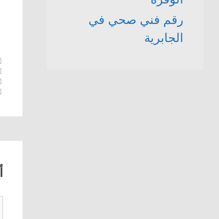
رقم فني صحي في
الجابرية
أ
ت