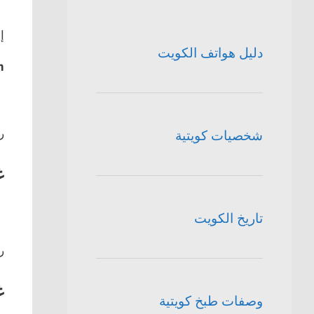
إ
دليل هواتف الكويت
m
ر
شخصيات كويتية
غ
تاريخ الكويت
ر
غ
وصفات طبخ كويتية