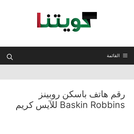
نتقل
لى
لمحتوى
القائمة
رقم هاتف باسكن روبينز
Baskin Robbins للآيس كريم