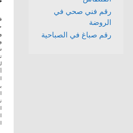
خ
رقم فني صحي في
ف
الروضة
ح
رقم صباغ في الصباحية
و
و
ش
ت
ل
أ
ا
ب
ا
ت
ا
ا
ا