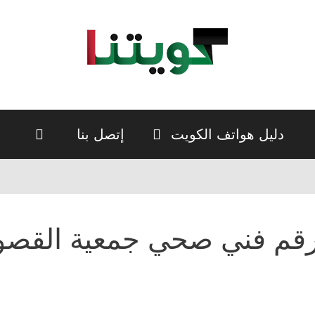
دليل هواتف الكويت
إتصل بنا
قم فني صحي جمعية القصور 283131