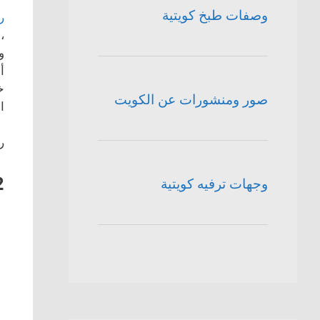
وصفات طبخ كويتية
ر
،
و
أ
خ
صور ومنشورات عن الكويت
ا
ر
2
وجهات ترفيه كويتية