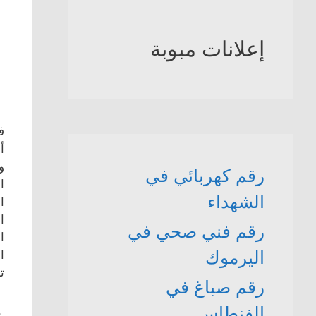
إعلانات مبوبة
ف
أ
و
رقم كهربائي في
ا
الشهداء
ا
ا
رقم فني صحي في
ا
اليرموك
ا
ت
رقم صباغ في
الفنطاس