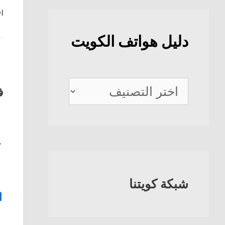
إع
دليل هواتف الكويت
دليل
ف
هواتف
الكويت
ج
شبكة كويتنا
1