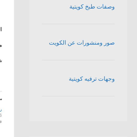
وصفات طبخ كويتية
ا
صور ومنشورات عن الكويت
م
شا
وجهات ترفيه كويتية
م
ر
26 أغ
ف