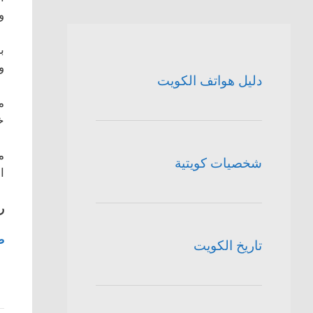
و
ب
و
دليل هواتف الكويت
م
خ
م
شخصيات كويتية
ا
ر
ص
تاريخ الكويت