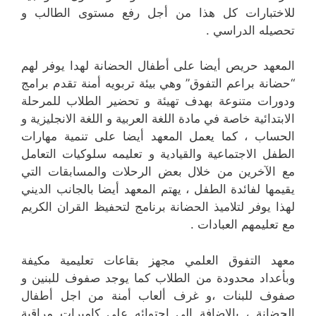
للاختبارات كل هذا من أجل رفع مستوى الطالب و
تحصيله الدراسي .
المعهد حريص أيضا على أطفال الحضانة لهدا يوفر لهم
“حضانة براعم التفوق” وهي بيئة تربويه أمنة تقدم برامج
ودورات متنوعة بهدف تهيئة و تحضير الطلاب للمرحلة
الابتدائية خاصة في مادة اللغة العربية و اللغة الانجليزية و
الحساب ، كما يعمل المعهد أيضا على تنمية مهارات
الطفل الاجتماعية والقيادية و تعليمه سلوكيات التعامل
مع الآخرين من خلال بعض الرحلات والمسابقات التي
يقيمها لفائدة الطفل ، يهتم المعهد أيضا بالجانب الديني
لهذا يوفر لتلاميذ الحضانة برنامج لتحفيظ القران الكريم
مع تعليمهم العبادات .
معهد التفوق العلمي مجهز بقاعات تعليمية مكيفة
وبأعداد محدودة من الطلاب كما يوجد صفوف للبنين و
صفوف للبنات ،و غرف ألعاب أمنة من اجل أطفال
الحضانة ، بالإضافة إلى احتوائه على كاميرات مراقبة