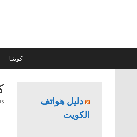
نتقل
لى
لمحتوى
كويتنا
ك
دليل هواتف
16 ديسمبر، 9
الكويت