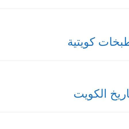
بخات كويتية
اريخ الكويت