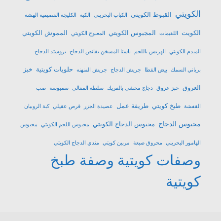
الكويتي
القبوط الكويتي
الكباب البحريني
الكبة
الكليجة القصيمية الهشة
الكويت
المجبوس الكويتي
المموش الكويتي
اللقيمات
المعبوج الكويتي
الميدم الكويتي
الهريس باللحم
باستا المسخن بفائض الدجاج
بروستد الدجاج
حلويات كويتية
خبز
برياني السمك
بيض القطا
جريش الدجاج
جريش المنهنه
العروق
خبز عروق
دجاج محشي بالفريك
سلطة المقالي
سمبوسة
صب
طبخ كويتي
طريقة عمل
القفشة
عصيدة الجزر
قرص عقيلي
كبة الروبيان
مجبوس الدجاج
مجبوس الدجاج الكويتي
مجبوس اللحم الكويتي
مجبوس
الهامور البحريني
محروق صبعة
مربين كويتي
مندي الدجاج الكويتي
وصفات كويتية
وصفة طبخ
كويتية