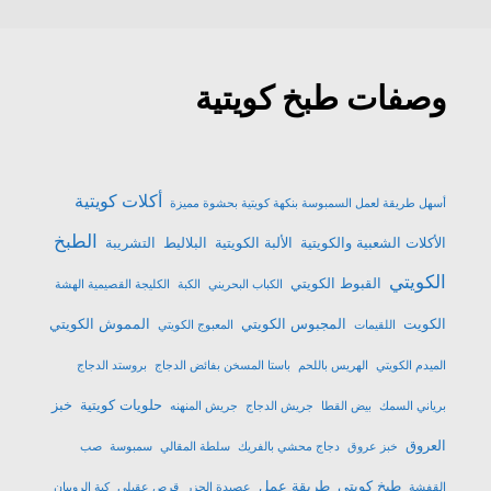
وصفات طبخ كويتية
أكلات كويتية
أسهل طريقة لعمل السمبوسة بنكهة كويتية بحشوة مميزة
الطبخ
الأكلات الشعبية والكويتية
الألبة الكويتية
البلاليط
التشريبة
الكويتي
القبوط الكويتي
الكباب البحريني
الكبة
الكليجة القصيمية الهشة
الكويت
المجبوس الكويتي
المموش الكويتي
اللقيمات
المعبوج الكويتي
الميدم الكويتي
الهريس باللحم
باستا المسخن بفائض الدجاج
بروستد الدجاج
حلويات كويتية
خبز
برياني السمك
بيض القطا
جريش الدجاج
جريش المنهنه
العروق
خبز عروق
دجاج محشي بالفريك
سلطة المقالي
سمبوسة
صب
طبخ كويتي
طريقة عمل
القفشة
عصيدة الجزر
قرص عقيلي
كبة الروبيان