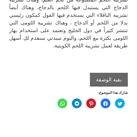
الدجاج التي يستبدل فيها اللحم بالدجاج، وهناك أيضاً
تشريبة الباقلاء التي يستخدم فيها الفول كمكون رئيسي
بدلا من اللحم أو الدجاج ، وهناك تشريبة اللومى التي
تنتشر كثيراً في دول الخليج وتعتمد على استخدام بهار
اللومى بكثرة مع اللحم، واليوم سيدتي سنقدم لكِ أسهل
طريقة لعمل تشريبة اللحم الكويتية.
التشريبة
بقية الوصفة
باللحم
شارك هذا الموضوع:
على
الطريقة
ا
ا
ا
ا
ا
ض
ن
ض
ن
ن
الكويتية
غ
ق
غ
ق
ق
ط
ر
ط
ر
ر
ل
ل
ل
ل
ل
ل
ل
ل
ل
ل
م
م
م
م
م
ش
ش
ش
ش
ش
ا
ا
ا
ا
ا
ر
ر
ر
ر
ر