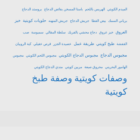
الميدم الكويتي
الهريس باللحم
باستا المسخن بفائض الدجاج
بروستد الدجاج
حلويات كويتية
خبز
برياني السمك
بيض القطا
جريش الدجاج
جريش المنهنه
العروق
خبز عروق
دجاج محشي بالفريك
سلطة المقالي
سمبوسة
صب
طبخ كويتي
طريقة عمل
القفشة
عصيدة الجزر
قرص عقيلي
كبة الروبيان
مجبوس الدجاج
مجبوس الدجاج الكويتي
مجبوس اللحم الكويتي
مجبوس
الهامور البحريني
محروق صبعة
مربين كويتي
مندي الدجاج الكويتي
وصفات كويتية
وصفة طبخ
كويتية