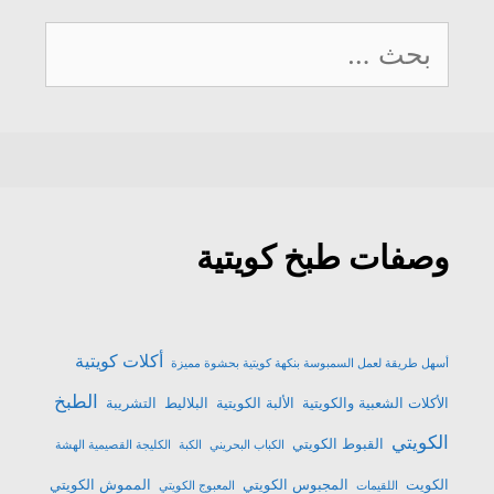
ة
ذ
ن
ا
ا
ج
ة
ا
ف
ف
د
ج
ف
ذ
ذ
البحث
ي
د
ذ
ة
ة
د
ي
ة
ج
ج
ة
د
ج
د
د
عن:
)
ة
د
ي
ي
)
ي
د
د
د
ة
ة
ة
)
)
)
وصفات طبخ كويتية
أكلات كويتية
أسهل طريقة لعمل السمبوسة بنكهة كويتية بحشوة مميزة
الطبخ
الأكلات الشعبية والكويتية
الألبة الكويتية
البلاليط
التشريبة
الكويتي
القبوط الكويتي
الكباب البحريني
الكبة
الكليجة القصيمية الهشة
الكويت
المجبوس الكويتي
المموش الكويتي
اللقيمات
المعبوج الكويتي