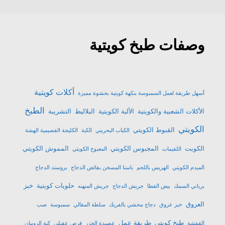
وصفات طبخ كويتية
أكلات كويتية
أسهل طريقة لعمل السمبوسة بنكهة كويتية بحشوة مميزة
الطبخ
الأكلات الشعبية والكويتية
الألبة الكويتية
البلاليط
التشريبة
الكويتي
القبوط الكويتي
الكباب البحريني
الكبة
الكليجة القصيمية الهشة
الكويت
المجبوس الكويتي
المموش الكويتي
اللقيمات
المعبوج الكويتي
الميدم الكويتي
الهريس باللحم
باستا المسخن بفائض الدجاج
بروستد الدجاج
حلويات كويتية
خبز
برياني السمك
بيض القطا
جريش الدجاج
جريش المنهنه
العروق
خبز عروق
دجاج محشي بالفريك
سلطة المقالي
سمبوسة
صب
طبخ كويتي
طريقة عمل
القفشة
عصيدة الجزر
قرص عقيلي
كبة الروبيان