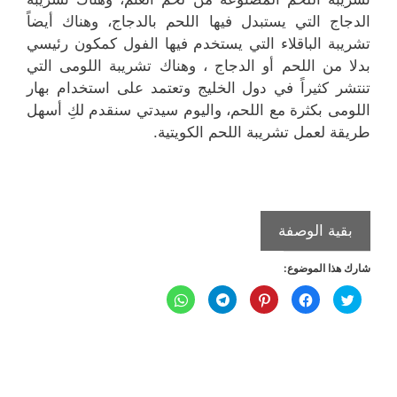
الدجاج التي يستبدل فيها اللحم بالدجاج، وهناك أيضاً
تشريبة الباقلاء التي يستخدم فيها الفول كمكون رئيسي
بدلا من اللحم أو الدجاج ، وهناك تشريبة اللومى التي
تنتشر كثيراً في دول الخليج وتعتمد على استخدام بهار
اللومى بكثرة مع اللحم، واليوم سيدتي سنقدم لكِ أسهل
طريقة لعمل تشريبة اللحم الكويتية.
التشريبة
بقية الوصفة
باللحم
شارك هذا الموضوع:
على
الطريقة
ا
ا
ا
ا
ا
ض
ن
ض
ن
ن
الكويتية
غ
ق
غ
ق
ق
ط
ر
ط
ر
ر
ل
ل
ل
ل
ل
ل
ل
ل
ل
ل
م
م
م
م
م
ش
ش
ش
ش
ش
ا
ا
ا
ا
ا
ر
ر
ر
ر
ر