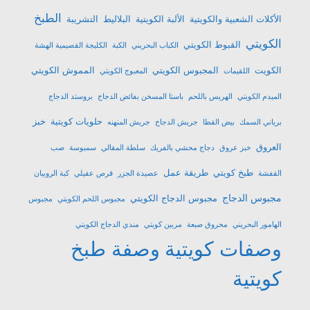
الطبخ
الأكلات الشعبية والكويتية
الألبة الكويتية
البلاليط
التشريبة
الكويتي
القبوط الكويتي
الكباب البحريني
الكبة
الكليجة القصيمية الهشة
الكويت
المجبوس الكويتي
المموش الكويتي
اللقيمات
المعبوج الكويتي
الميدم الكويتي
الهريس باللحم
باستا المسخن بفائض الدجاج
بروستد الدجاج
حلويات كويتية
خبز
برياني السمك
بيض القطا
جريش الدجاج
جريش المنهنه
العروق
خبز عروق
دجاج محشي بالفريك
سلطة المقالي
سمبوسة
صب
طبخ كويتي
طريقة عمل
القفشة
عصيدة الجزر
قرص عقيلي
كبة الروبيان
مجبوس الدجاج
مجبوس الدجاج الكويتي
مجبوس اللحم الكويتي
مجبوس
الهامور البحريني
محروق صبعة
مربين كويتي
مندي الدجاج الكويتي
وصفات كويتية
وصفة طبخ
كويتية