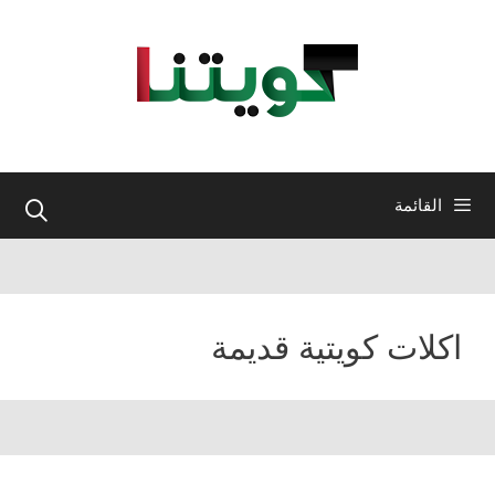
نتقل
لى
لمحتوى
القائمة
اكلات كويتية قديمة