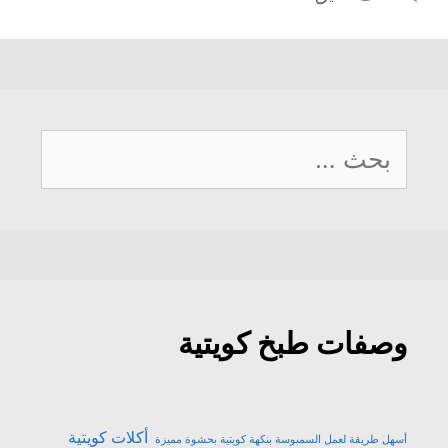
ن
ي
ت
ح
ح
ا
ن
ح
ف
ف
ف
ا
ف
ي
ي
ذ
ف
ي
ن
ن
ة
ذ
ن
ا
ا
ج
ة
ا
ف
ف
د
ج
ف
ذ
ذ
ي
د
ذ
ة
ة
د
ي
ة
ج
ج
ة
د
ج
د
د
)
ة
د
ي
ي
)
ي
د
د
البحث
د
ة
ة
ة
)
)
)
عن:
وصفات طبخ كويتية
أكلات كويتية
أسهل طريقة لعمل السمبوسة بنكهة كويتية بحشوة مميزة