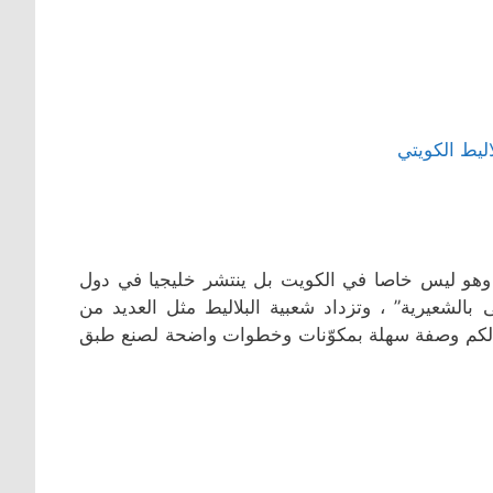
، وهو ليس خاصا في الكويت بل ينتشر خليجيا في دول
بالشعيرية” ، وتزداد شعبية البلاليط مثل العديد من
دم لكم وصفة سهلة بمكوّنات وخطوات واضحة لصنع طبق