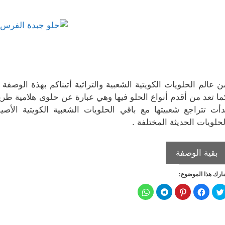
)
ة
د
ي
ي
)
ي
د
د
د
ة
ة
ة
)
)
)
ن عالم الحلويات الكويتية الشعبية والتراثية أتيناكم بهذة الوصفة
ما تعد من أقدم أنواع الحلو فيها وهي عبارة عن حلوى هلامية طر
دأت تتراجع شعبيتها مع باقي الحلويات الشعبية الكويتية الأ
لحلويات الحديثة المختلفة .
حلو
بقية الوصفة
جبدة
رك هذا الموضوع:
الفرس
الكويتية
ا
ا
ا
ا
ا
ض
ن
ض
ن
ن
غ
ق
غ
ق
ق
ط
ر
ط
ر
ر
ل
ل
ل
ل
ل
ل
ل
ل
ل
ل