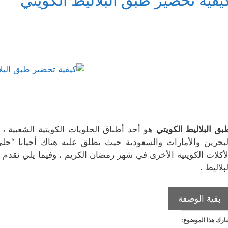
يفية تحضير طبق البلاليط الكويتي
ذ
ف
ي
ن
ن
ة
ذ
ن
ا
ا
ج
ة
ا
ف
ف
د
ج
ف
ذ
ذ
ي
د
ذ
ة
ة
د
ي
ة
ج
ج
ة
د
ج
د
د
)
ة
د
ي
ي
)
ي
د
د
د
ة
ة
ة
)
)
)
بق البلاليط الكويتي
هو أحد أطباق الحلويات الكويتية الشعبية 
لبحرين والأمارات والسعودية حيث يطلق عليه هناك أحيانا “حلى 
لأكلات الكويتية الأخرى في شهر رمضان الكريم ، وفيما يلي نق
لبلاليط .
كيفية
بقية الوصفة
تحضير
رك هذا الموضوع:
طبق