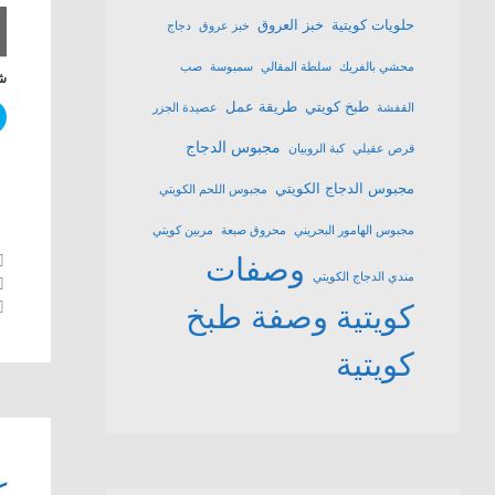
حلويات كويتية
خبز العروق
خبز عروق
دجاج
محشي بالفريك
سلطة المقالي
سمبوسة
صب
شا
طبخ كويتي
طريقة عمل
القفشة
عصيدة الجزر
مجبوس الدجاج
قرص عقيلي
كبة الروبيان
مجبوس الدجاج الكويتي
مجبوس اللحم الكويتي
مجبوس الهامور البحريني
محروق صبعة
مربين كويتي
وصفات
مندي الدجاج الكويتي
كويتية
وصفة طبخ
كويتية