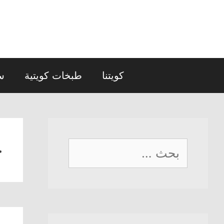
نتقل
لى
لمحتوى
كويتنا
طبخات كويتية
س
ح
البحث
عن: