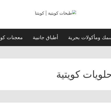
مك ومأكولات بحرية
أطباق جانبية
معجنات كويت
لويات كويتية