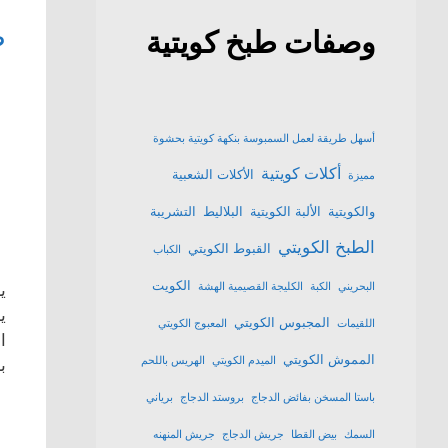
ط
وصفات طبخ كويتية
أسهل طريقة لعمل السمبوسة بنكهة كويتية بحشوة
أكلات كويتية
الأكلات الشعبية
مميزة
والكويتية
الألبة الكويتية
البلاليط
التشريبة
الطبخ الكويتي
القبوط الكويتي
الكباب
الكويت
البحريني
الكبة
الكليجة القصيمية الهشة
ي
ي
المجبوس الكويتي
اللقيمات
المعبوج الكويتي
ا
المموش الكويتي
الميدم الكويتي
الهريس باللحم
ب
باستا المسخن بفائض الدجاج
بروستد الدجاج
برياني
السمك
بيض القطا
جريش الدجاج
جريش المنهنه