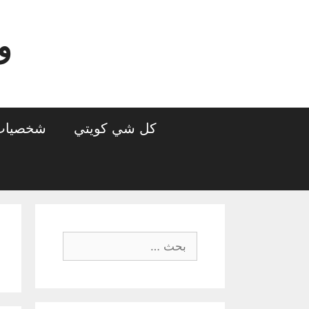
نتقل
لى
و
لمحتوى
كل شي كويتي
شخصيات 
البحث
عن: