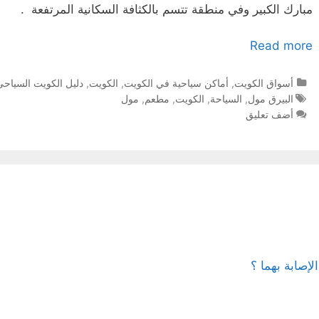
‬مبارك الكبير وفي‮ ‬منطقة تتسم بالكثافة السكانية المرتفعة ‮ .‬‬‬‬‬‬‬‬‬‬‬‬‬‬‬‬‬‬‬‬‬‬
Read more
التصنيفات
أسواق الكويت
,
أماكن سياحية في الكويت
,
الكويت
,
دليل الكويت السياحي
الوسوم
البيرق مول
,
السياحة
,
الكويت
,
مطعم
,
مول
أضف تعليق
إصابة بهما ؟