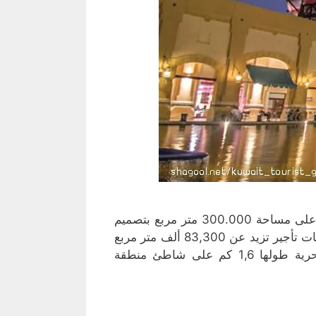
أكبر المجمعات التجارية بالمنطقة يمتد على مساحة 300.000 متر مربع بتصميم
استثنائي يمزج بين المعاصرة و التراث العربي الإسلامي وبمساحات تأجير تزيد عن 83,300 ألف متر مربع
متضمنة مواقف سيارات تتسع لأربعة آلاف سيارة. وبواجهة بحرية طولها 1,6 كم على شاطئ منطقة