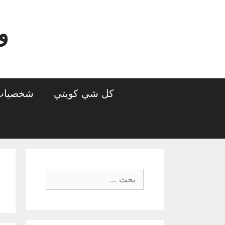
نتقل
لى
و
لمحتوى
كل شي كويتي
شخصيات 
البحث
عن: