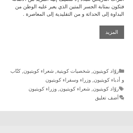
فتكون بمثابة الجسر المتين الذي يعبر عليه الوطن من
البداوة إلى الحداثة و من التقليدية إلى المعاصرة .
شاعر
المزيد
الكويت
أحمد
مشاري
العدواني
مؤلف
التصنيفات
روّاد كويتيون
,
شخصيات كويتية
,
شعراء كويتيون
,
كتّاب
النشيد
و أدباء كويتيون
,
وزراء وسفراء كويتيون
الوطني
الوسوم
روّاد كويتيون
,
شعراء كويتيون
,
وزراء كويتيون
أضف تعليق