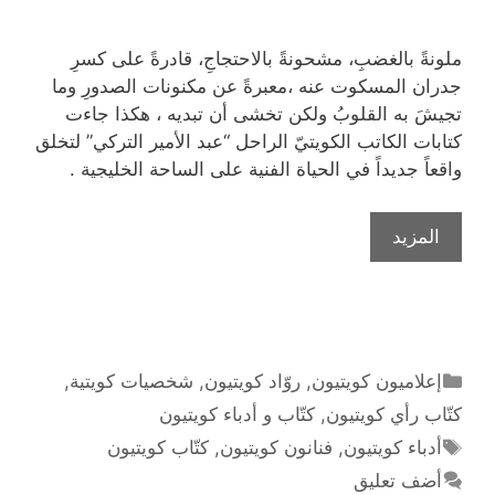
ملونةً بالغضبِ، مشحونةً بالاحتجاجِ، قادرةً على كسرِ
جدران المسكوت عنه ،معبرةً عن مكنونات الصدورِ وما
تجيشَ به القلوبُ ولكن تخشى أن تبديه ، هكذا جاءت
كتابات الكاتب الكويتيّ الراحل “عبد الأمير التركي” لتخلق
واقعاً جديداً في الحياة الفنية على الساحة الخليجية .
الكاتب
المزيد
عبد
الأمير
التركي
مؤسس
المسرح
التصنيفات
إعلاميون كويتيون
,
روّاد كويتيون
,
شخصيات كويتية
,
السياسي
كتّاب رأي كويتيون
,
كتّاب و أدباء كويتيون
الكويتي
الوسوم
أدباء كويتيون
,
فنانون كويتيون
,
كتّاب كويتيون
أضف تعليق