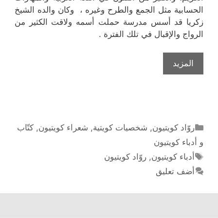
الحسابية مثل الجمع والطرح وغيره ، وكان والده الشيخ
زكريا قد أسس مدرسة حملت أسمه ولاقت الكثير من
الرواج والإقبال في تلك الفترة .
الأستاذ
المزيد
عبد
الله
زكريا
الأنصاري
رائد
التصنيفات
روّاد كويتيون
,
شخصيات كويتية
,
شعراء كويتيون
,
كتّاب
الحركة
و أدباء كويتيون
الأدبية
الوسوم
أدباء كويتيون
,
روّاد كويتيون
في
أضف تعليق
الكويت