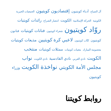
إقتصاديون كويتيون
أدباء كويتيون
آل الصباح
الجمعيات الخيرية
رائدات كويتيات
الكويت
الكويتية
الحركة الإسلامية
انتصار الشراح
روّاد كويتيون
فنانات كويتيات
فنانون
شعراء كويتيون
لاعبي كرة كويتيين
مذيعات كويتيات
كويتيون
كتّاب كويتيون
منتخب
ممثلات كويتيات
معصومة المبارك
مغنيات كويتيات
نواب
الكويت
نادي القادسية
نادي العربي
نادي الكويت
نواخذة الكويت
مجلس الأمة الكويتي
وزراء
كويتيون
روابط كويتنا