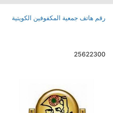
رقم هاتف جمعية المكفوفين الكويتية
25622300