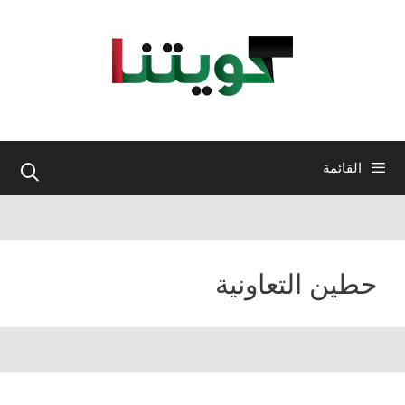
نتقل
لى
لمحتوى
القائمة
حطين التعاونية