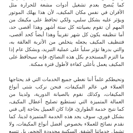
كما يُنصح بعدم تشغيل أدوات مشعة للحرارة مثل
الأفران في نفس مكان المكيف، لأن هذا يهلك الموتور
ويؤثر عليه بشكل سلبي، ولكي تحافظ على مكيفك من
المهم أن تقوم بصيانته كل ستة أشهر وهذا أقصى حد،
أما تنظيفه يكون كل شهر تقريباً وهذا أيضاً كحد أقصى،
فتنظيف المكيف يجعله يتخلص من الأتربة العالقة به،
والتي بدرها تؤثر سلباً على عملية التبريد، وبشكل عام إذا
ما التزم المستخدم بكل هذه النصائح، فإنه سيحافظ على
المكيف يعمل بأعلى كفاءة لأطول فترة ممكنة.
ونحيطكم علماً أننا نغطي جميع الخدمات التي قد يحتاجها
العملاء في عالم المكيفات، فنحن نركب شتى أنواع
المكيفات، وكذلك نقوم بالصيانة الدورية، ولدينا من
العمالة المتميزة التي تستطيع تصليح أعطال المكيف،
كما نتبح خدمة الطوارئ، فإذا كان العميل بحاجة إلى فني
بشكل فوري، سوف يجد هذه الخدمة المتميزة لدينا، كما
نقدم نصائح للعملاء بخصوص أفضل أنواع المكيفات، ولا
تشمل خدماتنا الشقق السكنية محدودة الحجم، بل تتسع