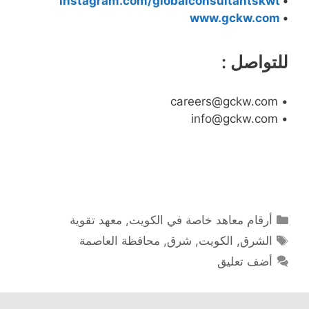
instagram.com/globalconsultantskwt
•
www.gckw.com
•
للتواصل :
• careers@gckw.com
• info@gckw.com
التصنيفات
أرقام معاهد خاصة في الكويت
,
معهد تقوية
الوسوم
الشرق
,
الكويت
,
شرق
,
محافظة العاصمة
أضف تعليق