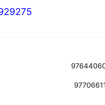
929275
9764406
9770661