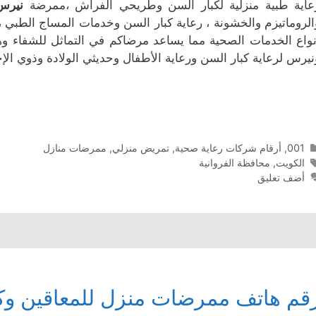
عاية طبية منزلية لكبار السن وطريحي الفراش ،ممرضة
نيرس
الروماتيزم والخشونة ، رعاية كبار السن وخدمات المساج الطبي
نواع الخدمات الصحية مما يساعد مرضاكم في التماثل للشفاء 
نيرس لرعاية كبار السن ورعاية الأطفال وحديثي الولادة وذوي الإح
التصنيفات
001
,
أرقام شركات رعاية صحية
,
تمريض منزلي
,
ممرضات منازل
الوسوم
الكويت
,
محافظة الفروانية
أضف تعليق
قم هاتف ممرضات منزل للمعاقين وك