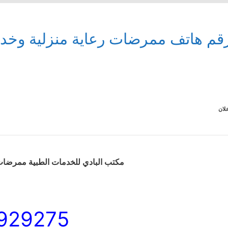
قم هاتف ممرضات رعاية منزلية وخ
لان
مكتب البادي للخدمات الطبية ممرضات
929275