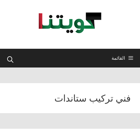
نتقل
لى
لمحتوى
القائمة
فني تركيب ستاندات