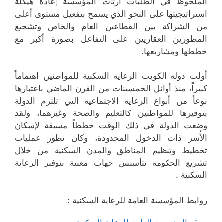
الملحوظ في الطلبات ارتأت المؤسسة إعادة هيكلة
استراتيجيتها على النحو الذي يسمح بتفعيل مستوى أعلى
من الشراكة بين القطاعين العام والخاص وتشجيع
المطورين العقاريين على التفاعل بصورة أكبر مع
خططها ومشاريعها.
أولت دولة الكويت الرعاية السكنية للمواطنين اهتماماًً
كبيراًً، منذ أوائل الخمسينات من القرن الماضي باعتبارها
نوعاً من أنواع الرعاية الاجتماعية التي تلتزم الدولة
بتوفيرها للمواطنين كالتعليم والصحة وغيرهما، ولقد
وضعت الدولة في ذلك الوقت خططاً مسبقة لإسكان
الأُسر ذات الدخول المحدودة، وكان تطور عمليات
تخطيط وتنظيم المناطق والمدن السكنية من خلال
تشريع الحكومة بتأسيس جهات معنية بتوفير الرعاية
السكنية .
روابط المؤسسة العامة للرعاية السكنية :