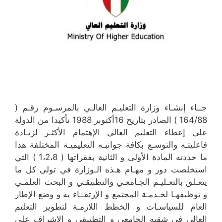
جــاء إنشـاء وزارة التعليـم العالـي بالمرسـوم رقـم (
164/88 ) الصادر بتاريخ 16أكتوبر 1988 تأكيدا من الدولة
على إعطاء التعليم العالي الإهتمام الأكثـر لزيـادة
فاعليتـه والتوسـع بكافة جوانبـه التعليميـة المختلفة هذا
ما حددته المادة الأولى و الثانية بفقراتها ( 1،2،8 ) التي
استخلصت دور و مهـام هـذه الـوزارة في تولي كل ما
يتعـلق بالتعـليـم الجـامعـي والتطبيقـي و البحث العلمـي
و توظيفهـا لخـدمـة المجتمع و الإرتقــاء به و وضع الإطار
العام للسياسـات و الخطط اللازمـة لتطوير التعليم
العالي في شقيه الجامعي و التطبيقي و الإشراف على