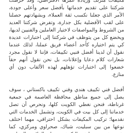
مكيفات منزلك وزيادة عمرها الافتراضي، وقد حرصت
شركتنا على تقديم خدماتها بأفضل سعر وأعلى جودة،
الأمر الذي جعلنا نكسب ثقة العملاء، وبشهادتهم حصلنا
على لقب الأفضلية بكل جدارة، وتفرض شركتنا العديد
من الشروط والمواصفات لاختيار العاملين والفنيين لديها،
ويخضع كل من يتوظف في شركتنا إلى اختبارات عديدة
كي يتم اختياره كأحد أعضاء فريق عملنا، لذلك عندما
نقول أن لدينا أفضل فنيي تكييفات، فإننا لا نقول مجرد
شعارات كلام دعايا وإعلانات، بل نحن نقول أنهم حقاً
خضعوا إلى اختبارات تؤهلهم لهذه الألقاب دون أي
منازع.
أفضل فني تكييف هندي وفني تكييف باكستاني ، سوف
يصل إلى جميع مناطق محافظة العاصمة في جمعية
غرناطة، فنحن نغطي الكويت كلها، ونحرص أن تصل
خدماتنا إلى كل بيت في الكويت، وتشمل الخدمات التي
نقدمها؛ تركيب المكيفات بشكل احترافي، مهما اختلف
نوعها من بين سبليت، شباك، صحراوي ومركزي، كما