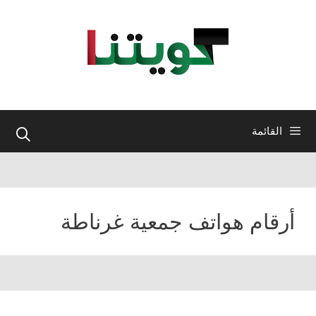
نتقل
لى
لمحتوى
القائمة
أرقام هواتف جمعية غرناطة