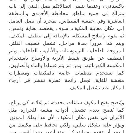
باكستاني ، وعندما نتلقى اتصالاتكم يصل الفني إلى باب
منزلك في جميع مناطق محافظة الأحمدي والمنطقة
العاشرة وفي جمعية الفنطاس. بمجرد أن يصل العامل
إلى مكان معاينة المكيف، سوف يفحصه بعناية وتمعن،
ثم يقوم بإصلاح المشكلة، بالإضافة إلى تنظيف المكيف،
ويتم هذا مروراً بعدة مراحل، تشمل تنظيف الفلتر،
المروحة الداخلية، الترموستات والأنابيب الداخلية، ويتم
التنظيف عن طريق شفط الأتربة والأوساخ باستخدام
المكنسة الكهربائية، ومن ثم يتم غسلها بالماء والصابون،
كما نستخدم منظفات خاصة بالمكيفات ومعطرات
منعشة للغاية، تجعل رائحة عطرة تنتشر في أرجاء
المكان عند تشغيل المكيف.
ويُنصح بفتح المكيف ساعات محددة، ثم إغلاقه كي يرتاح،
كما يُنصح بعدم تشغيل أدوات مشعة للحرارة مثل
الأفران في نفس مكان المكيف، لأن هذا يهلك الموتور
ويؤثر عليه بشكل سلبي، ولكي تحافظ على مكيفك من
المهم أن تقوم بصيانته كل ستة أشهر وهذا أقصى حد،