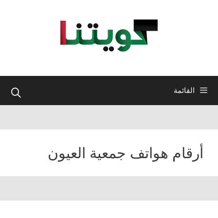
نتقل
لى
لمحتوى
القائمة
أرقام هواتف جمعية العيون