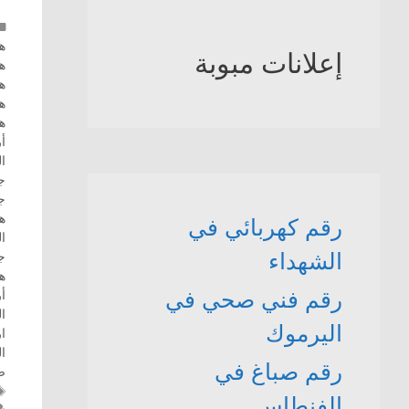
ه
إعلانات مبوبة
ه
ه
ه
ه
أ
ا
ج
ج
هو
رقم كهربائي في
ا
الشهداء
ج
ه
رقم فني صحي في
أ
ال
اليرموك
ا
ا
رقم صباغ في
ص
الفنطاس