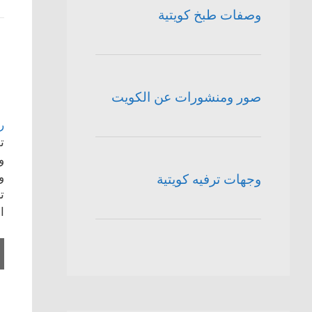
وصفات طبخ كويتية
صور ومنشورات عن الكويت
ر
ت
و
و
وجهات ترفيه كويتية
ت
ا