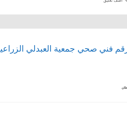
أضف تعليق
قم فني صحي جمعية العبدلي الزراعية 283131
لان