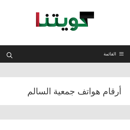
نتقل
لى
لمحتوى
القائمة
أرقام هواتف جمعية السالم