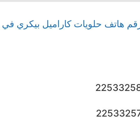
قم هاتف حلويات كاراميل بيكري في 
2253325
2253325