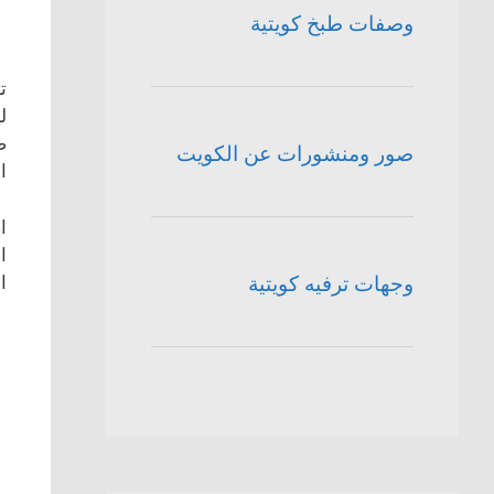
وصفات طبخ كويتية
ت
ل
ض
صور ومنشورات عن الكويت
ا
ا
ا
ا
وجهات ترفيه كويتية