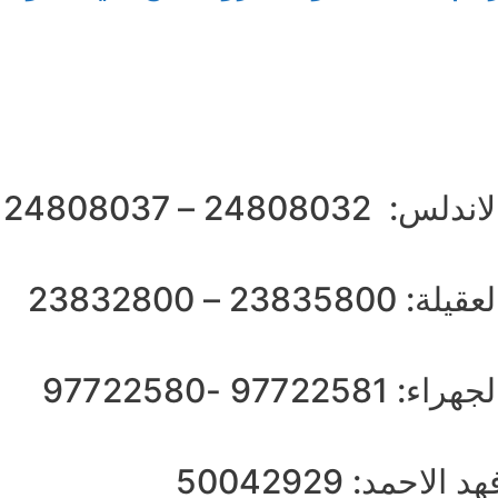
اندلس: 24808032 – 24808037
عقيلة: 23835800 – 23832800
جهراء: 97722581 -97722580
هد الاحمد: 50042929