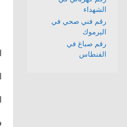
الشهداء
رقم فني صحي في
اليرموك
رقم صباغ في
ال
الفنطاس
ال
ال
ف