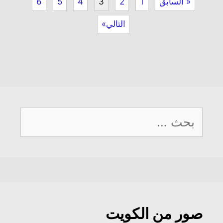
« السابق
1
2
3
4
5
6
التالي»
البحث
عن:
صور من الكويت