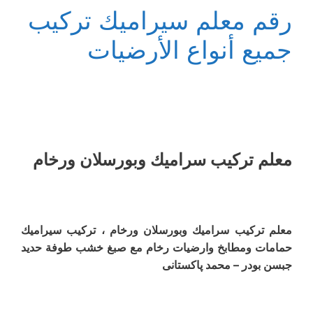
رقم معلم سيراميك تركيب
جميع أنواع الأرضيات
معلم ترکیب سرامیك وبورسلان ورخام
معلم ترکیب سرامیك وبورسلان ورخام ، تركيب سيراميك
حمامات ومطابخ وارضیات رخام مع صبغ خشب طوفة حدید
جبسن بودر – محمد پاکستانی