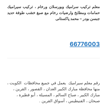
معلم ترکیب سرامیك وبورسلان ورخام ، تركيب سيراميك
حمامات ومطابخ وارضیات رخام مع صبغ خشب طوفة حدید
جبسن بودر – محمد پاکستانی
66776003
رقم معلم سيراميك يعمل في جميع محافظات الكويت ،
منها محافظة مبارك الكبير العدان ، القصور ، القرين ،
مبارك الكبير ، صباح السالم ، المسيلة ، أبو فطيرة ،
صبحان ، الفنيطيس ، أسواق القرين .