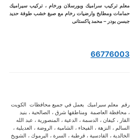
معلم ترکیب سرامیك وبورسلان ورخام ، تركيب سيراميك
حمامات ومطابخ وارضیات رخام مع صبغ خشب طوفة حدید
جبسن بودر – محمد پاکستانی
66776003
رقم معلم سيراميك يعمل في جميع محافظات الكويت
، محافظة العاصمة ومناطقها شرق ، الصالحية ، بنيد
القار ، كيفان ، الدسمة ، الدعية ، المنصورية ، عبد الله
السالم ، النزهة ، الفيحاء ، الشامية ، الروضة ، العديلية ،
الخالدية ، القادسية ، قرطبة ، السرة ، اليرموك ، الشويخ