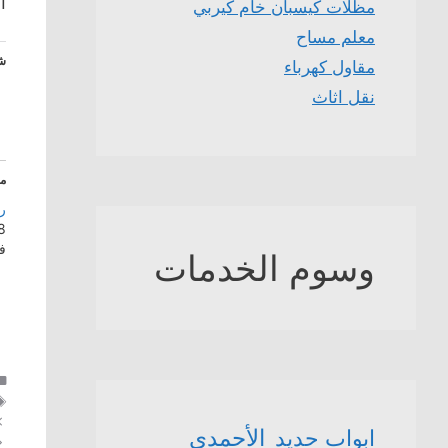
ا
مظلات كيسبان خام كيربي
معلم مساح
شا
مقاول كهرباء
نقل اثاث
م
ر
18 سبت
ف
وسوم الخدمات
الأحمدي
ابواب حديد