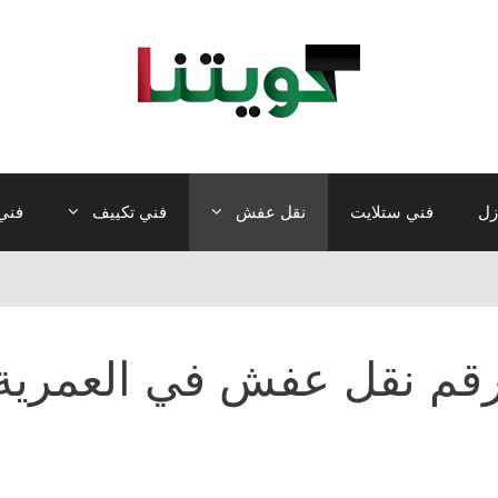
زل
فني ستلايت
نقل عفش
فني تكييف
فني 
قم نقل عفش في العمرية