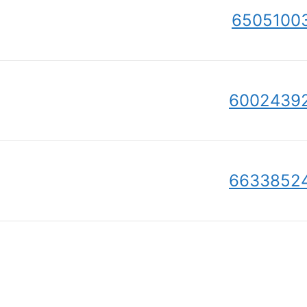
6505100
6002439
6633852