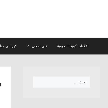
نتقل
لى
لمحتوى
إعلانات كويتنا المبوبة
فني صحي
كهربائي منا
ر
البحث
عن: