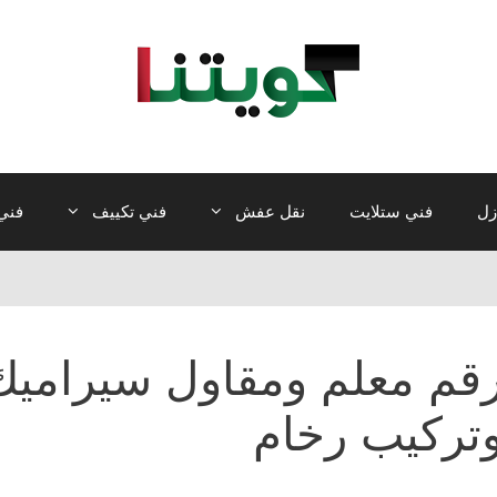
زل
فني ستلايت
نقل عفش
فني تكييف
فني 
قم معلم ومقاول سيراميك
تركيب رخام