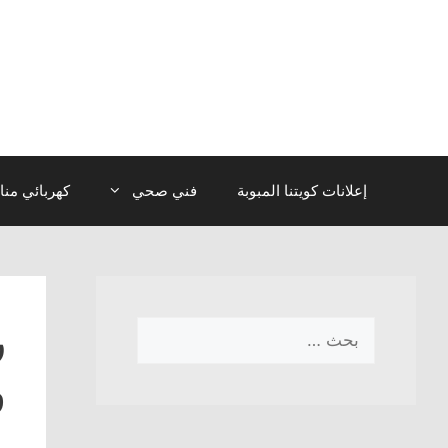
نتقل
لى
لمحتوى
إعلانات كويتنا المبوبة
فني صحي
كهربائي منا
ر
البحث
عن:
و