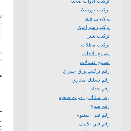
تركيب ادوات صحية
تركيب بورسلان
ر
تركيب رخام
،
تركيب سيراميك
ا
تركيب شتر
ا
تركيب مظلات
و
تصليح ثلاجات
،
تصليح غسالات
رقم تركيب ورق جدران
شا
رقم تسليك مجاري
رقم حداد
رقم سبّاك و أدوات صحية
رقم صباغ
م
رقم فني المنيوم
ر
رقم فني تكييف
بج
3 يوليو، 