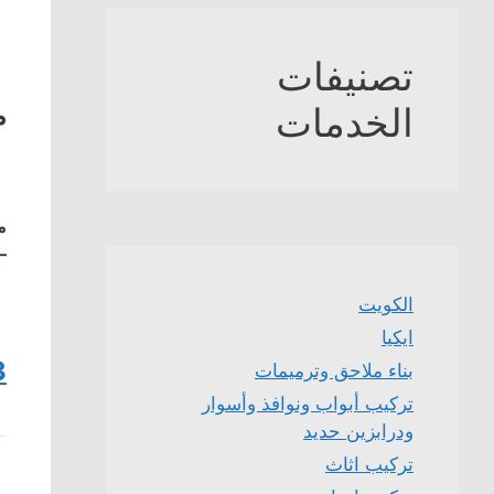
تصنيفات
م
الخدمات
م
–
الكويت
ايكيا
3
بناء ملاحق وترميمات
تركيب أبواب ونوافذ وأسوار
ودرابزين حديد
تركيب اثاث