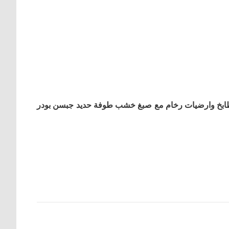
طابخ وارضیات رخام مع صبغ خشب طوفة حدید جبسن بودر