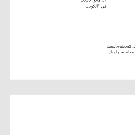
في "الكويت"
,
فني سيراميك
معلم سيراميك