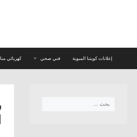
نتقل
لى
لمحتوى
إعلانات كويتنا المبوبة
فني صحي
كهربائي منا
ر
البحث
عن:
ا