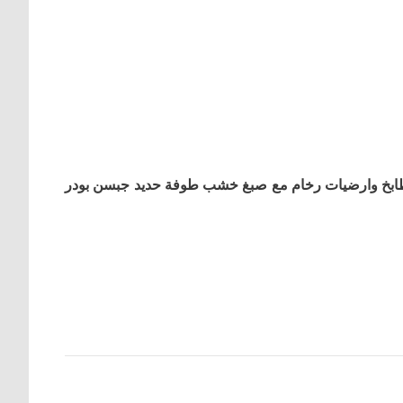
طابخ وارضیات رخام مع صبغ خشب طوفة حدید جبسن بودر