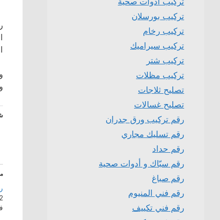
تركيب ادوات صحية
تركيب بورسلان
ر
تركيب رخام
ا
تركيب سيراميك
ا
تركيب شتر
و
تركيب مظلات
و
تصليح ثلاجات
تصليح غسالات
شا
رقم تركيب ورق جدران
رقم تسليك مجاري
رقم حداد
رقم سبّاك و أدوات صحية
م
رقم صباغ
ر
رقم فني المنيوم
12 أغس
رقم فني تكييف
ف