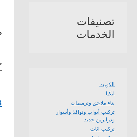
تصنيفات
م
الخدمات
م
–
الكويت
ايكيا
3
بناء ملاحق وترميمات
تركيب أبواب ونوافذ وأسوار
ودرابزين حديد
تركيب اثاث