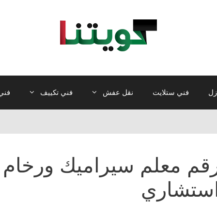
زل
فني ستلايت
نقل عفش
فني تكييف
فني 
قم معلم سيراميك ورخام 
ستشاري