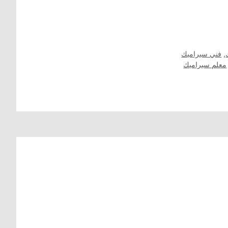
,
فني سيراميك
معلم سيراميك