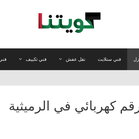
زل
فني ستلايت
نقل عفش
فني تكييف
فني 
قم كهربائي في الرميثية