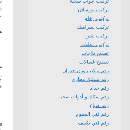
ر
تركيب ادوات صحية
و
تركيب بورسلان
ب
تركيب رخام
تركيب سيراميك
شا
تركيب شتر
تركيب مظلات
تصليح ثلاجات
تصليح غسالات
م
رقم تركيب ورق جدران
ر
رقم تسليك مجاري
1 مايو، 025
ف
رقم حداد
رقم سبّاك و أدوات صحية
رقم صباغ
رقم فني المنيوم
رقم فني تكييف