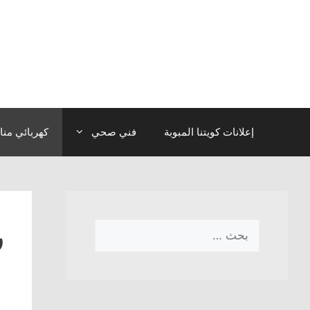
نتقل
لى
لمحتوى
إعلانات كويتنا المبوبة
فني صحي
كهربائي منا
ر
البحث
عن: