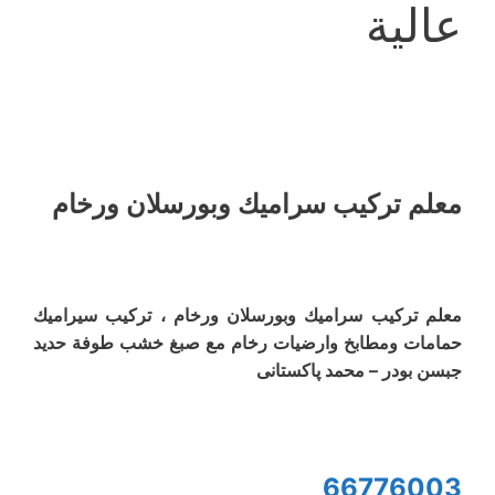
عالية
معلم ترکیب سرامیك وبورسلان ورخام
معلم ترکیب سرامیك وبورسلان ورخام ، تركيب سيراميك
حمامات ومطابخ وارضیات رخام مع صبغ خشب طوفة حدید
جبسن بودر – محمد پاکستانی
66776003