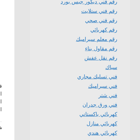
رقم فني ديكور جبس بورد
رقم فني ستلايت
رقم فني صحي
رقم كهربائي
رقم معلم سيراميك
رقم مقاول بناء
رقم نقل عفش
سباك
فني تسليك مجاري
فني سيراميك
ا
فني شتر
ا
فني ورق جدران
ا
كهربائي باكستاني
كهربائي منازل
شا
كهربائي هندي