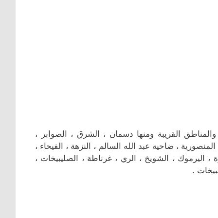
فني ستلايت قرطبة يعمل في منطقة قرطبة بمحافظة العاصمة والمناطق القريبة ‎ومنها دسمان ، الشرق ، الصوابر ،
 المنصورية ، ضاحية عبد الله السالم ، النزهة ، الفيحاء ،
رة ، اليرموك ، الشويخ ، الري ، غرناطة ، الصليبيخات ،
بيخات .