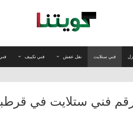
زل
فني ستلايت
نقل عفش
فني تكييف
فني 
قم فني ستلايت في قرطب