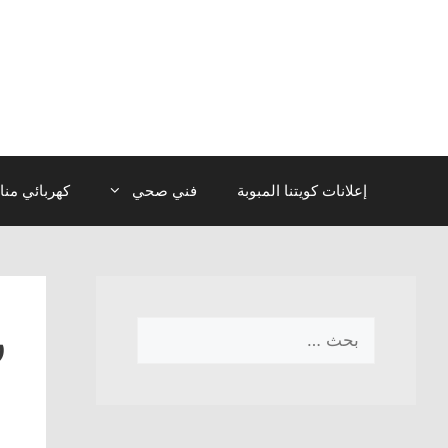
نتقل
لى
لمحتوى
إعلانات كويتنا المبوبة
فني صحي
كهربائي منا
ر
البحث
عن: