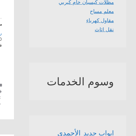
مظلات كيسبان خام كيربي
معلم مساح
مقاول كهرباء
م
نقل اثاث
ر
20 ين
ف
وسوم الخدمات
الأحمدي
ابواب حديد