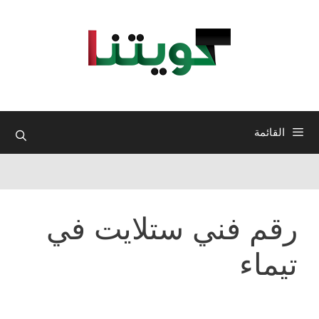
نتقل
لى
لمحتوى
القائمة
رقم فني ستلايت في
تيماء