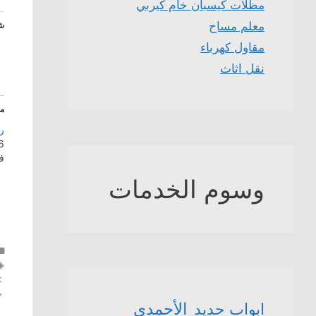
مظلات كيسبان خام كيربي
معلم مساح
شا
مقاول كهرباء
نقل اثاث
م
ر
16 ينا
ف
وسوم الخدمات
الأحمدي
ابواب حديد