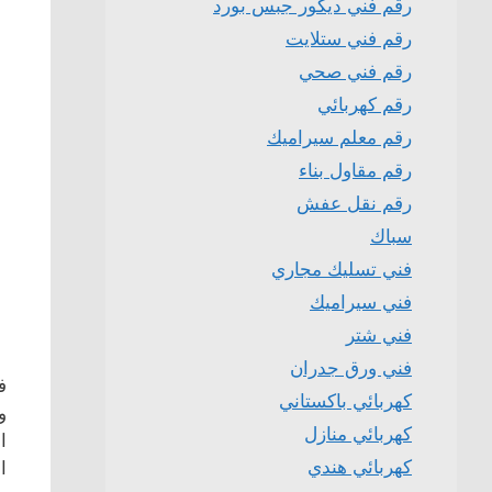
رقم فني ديكور جبس بورد
رقم فني ستلايت
رقم فني صحي
رقم كهربائي
رقم معلم سيراميك
رقم مقاول بناء
رقم نقل عفش
سباك
فني تسليك مجاري
فني سيراميك
فني شتر
فني ورق جدران
ف
كهربائي باكستاني
و
كهربائي منازل
ا
كهربائي هندي
ا