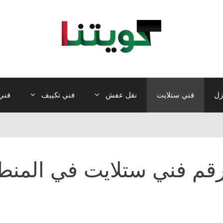
زل
فني ستلايت
نقل عفش
فني تكييف
فني 
قم فني ستلايت في المنطق