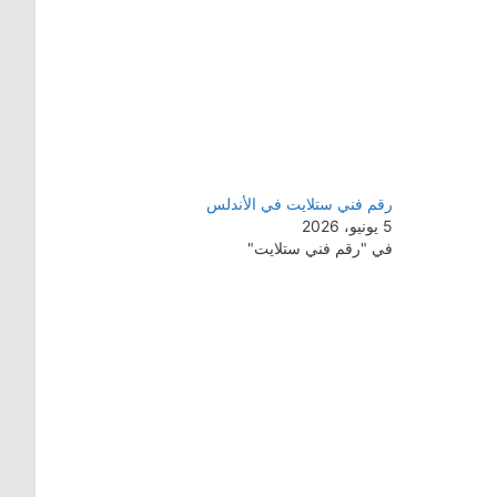
رقم فني ستلايت في الأندلس
5 يونيو، 2026
في "رقم فني ستلايت"