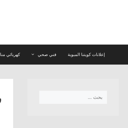
نتقل
لى
لمحتوى
إعلانات كويتنا المبوبة
فني صحي
كهربائي منا
ر
البحث
عن: