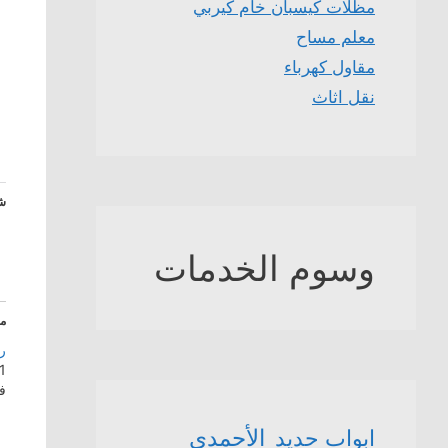
مظلات كيسبان خام كيربي
معلم مساح
مقاول كهرباء
نقل اثاث
شا
وسوم الخدمات
م
ر
11 أكتو
ف
الأحمدي
ابواب حديد