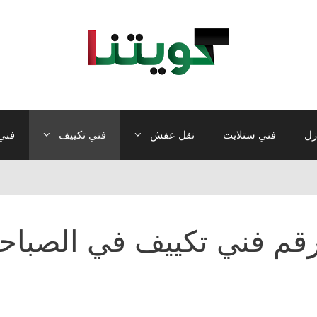
زل
فني ستلايت
نقل عفش
فني تكييف
فني 
قم فني تكييف في الصباحي