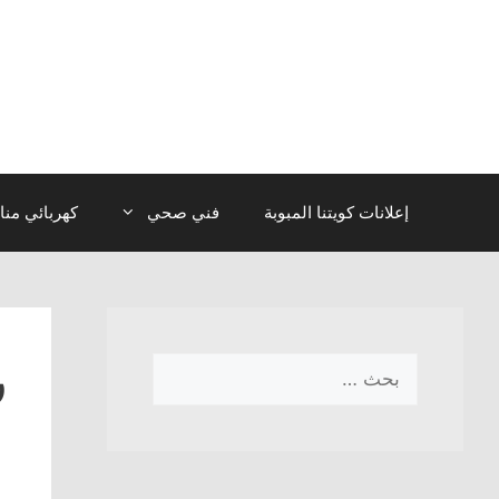
نتقل
لى
لمحتوى
إعلانات كويتنا المبوبة
فني صحي
كهربائي منا
ر
البحث
عن: