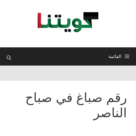
نتقل
لى
لمحتوى
القائمة
رقم صباغ في صباح
الناصر