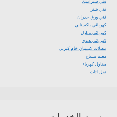
فني سيراميك
فني شتر
فني ورق جدران
كهربائي باكستاني
كهربائي منازل
كهربائي هندي
مظلات كيسبان خام كيربي
معلم مساح
مقاول كهرباء
نقل اثاث
وسوم الخدمات