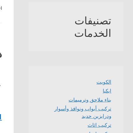
إع
تصنيفات
الخدمات
ف
الكويت
ج
ايكيا
بناء ملاحق وترميمات
تركيب أبواب ونوافذ وأسوار
1
ودرابزين حديد
تركيب اثاث