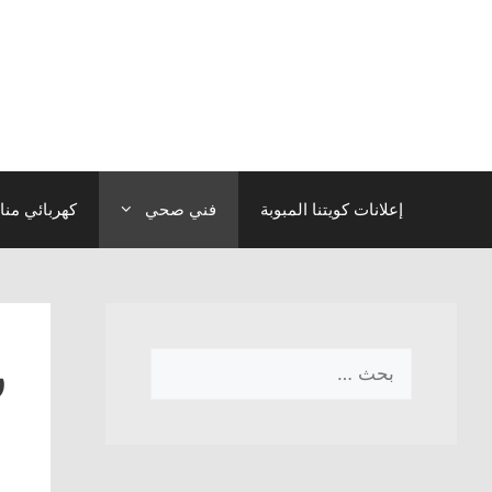
نتقل
لى
لمحتوى
إعلانات كويتنا المبوبة
فني صحي
كهربائي منا
ر
البحث
عن: