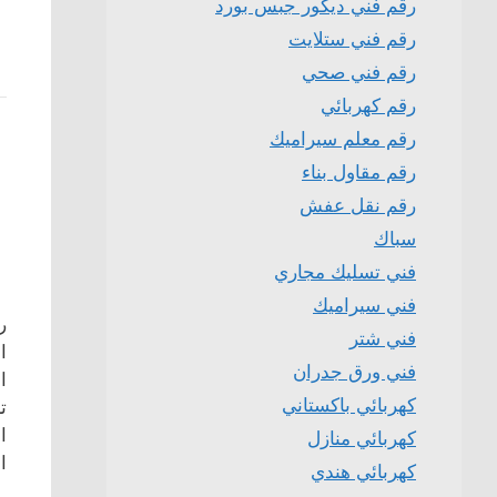
رقم فني ديكور جبس بورد
رقم فني ستلايت
رقم فني صحي
رقم كهربائي
رقم معلم سيراميك
رقم مقاول بناء
رقم نقل عفش
سباك
فني تسليك مجاري
فني سيراميك
ر
فني شتر
ا
فني ورق جدران
ا
كهربائي باكستاني
ت
ا
كهربائي منازل
ا
كهربائي هندي