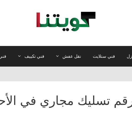
زل
فني ستلايت
نقل عفش
فني تكييف
فني 
قم تسليك مجاري في الأ