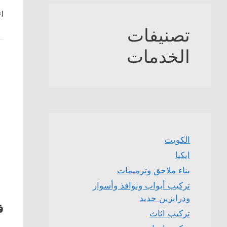
إع
تصنيفات
الخدمات
الكويت
ايكيا
بناء ملاحق وترميمات
تركيب أبواب ونوافذ وأسوار
ودرابزين حديد
ف
تركيب اثاث