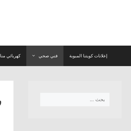
نتقل
لى
لمحتوى
إعلانات كويتنا المبوبة
فني صحي
كهربائي منا
ر
البحث
عن: