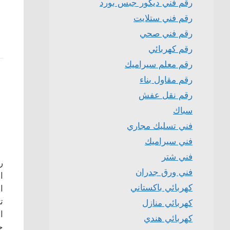
رقم فني ديكور جبس بورد
رقم فني ستلايت
رقم فني صحي
رقم كهربائي
رقم معلم سيراميك
رقم مقاول بناء
رقم نقل عفش
سباك
فني تسليك مجاري
فني سيراميك
فني شتر
ر
فني ورق جدران
ا
كهربائي باكستاني
ا
ت
كهربائي منازل
ا
كهربائي هندي
ح