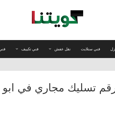
زل
فني ستلايت
نقل عفش
فني تكييف
فني 
قم تسليك مجاري في ابو 