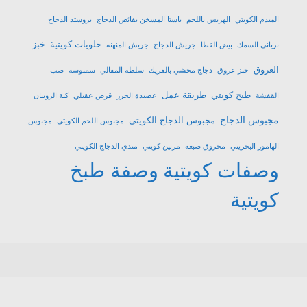
الميدم الكويتي
الهريس باللحم
باستا المسخن بفائض الدجاج
بروستد الدجاج
حلويات كويتية
خبز
برياني السمك
بيض القطا
جريش الدجاج
جريش المنهنه
العروق
خبز عروق
دجاج محشي بالفريك
سلطة المقالي
سمبوسة
صب
طبخ كويتي
طريقة عمل
القفشة
عصيدة الجزر
قرص عقيلي
كبة الروبيان
مجبوس الدجاج
مجبوس الدجاج الكويتي
مجبوس اللحم الكويتي
مجبوس
الهامور البحريني
محروق صبعة
مربين كويتي
مندي الدجاج الكويتي
وصفات كويتية
وصفة طبخ
كويتية