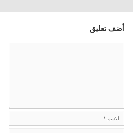
ي
د
ذ
ة
ة
د
ي
ة
ج
ج
ة
د
ج
د
د
)
ة
د
ي
ي
)
ي
د
د
د
ة
ة
ة
)
)
أضف تعليق
)
تعليق
الاسم
البريد