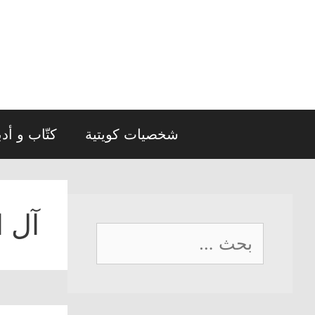
نتقل
لى
لمحتوى
شخصيات كويتية
كتّاب و أدب
آل ا
البحث
عن: