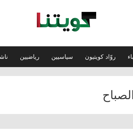
اء
روّاد كويتيون
سياسيين
رياضيين
ناش
لصباح