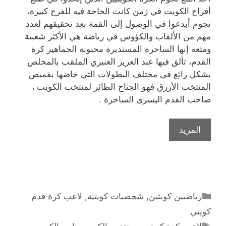
أفراح الكويت في زمن كانت الحاجة فيه للفرح كبيرة،
نجوم أبدعوا في الوصول إلى القمة بعد تحقيقهم لعدد
مهم من الألقاب والكؤوس في رياضة هي الأكثر شعبية
ومتعة إنها الساحرة المستديرة محبوبة الجماهير كرة
القدم، تألق فيها عبد العزيز العنبري الملقب بالمخلص
بشكل رائع في مختلف البطولات التي خاضها بقميص
المنتخب الأزرق فهو الجناح الطائر لمنتخب الكويت ،
صاحب القدم اليسرى الساحرة .
نجم
المزيد
الكرة
الكويتية
المخلص
عبد
العزيز
التصنيفات
رياضيين كويتين
,
شخصيات كويتية
,
لاعب كرة قدم
العنبري
كويتي
الوسوم