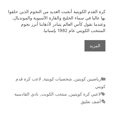
كرة القدم الكويتية أنجبت العديد من النجوم الذين حلقوا
بها عاليا في سماء الخليج والقارة الآسيوية والمونديال،
وعندما نقول كأس العالم يتبادر لأذهاننا أبرز نجوم
المنتخب الكويتي عام 1982 بإسبانيا.
ملك
المزيد
الكرة
الكويتية
اللاعب
فيصل
الدخيل
التصنيفات
رياضيين كويتين
,
شخصيات كويتية
,
لاعب كرة قدم
كويتي
الوسوم
لاعبي كرة كويتيين
,
منتخب الكويت
,
نادي القادسية
أضف تعليق