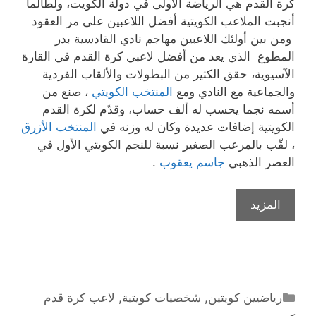
كرة القدم هي الرياضة الأولى في دولة الكويت، ولطالما
أنجبت الملاعب الكويتية أفضل اللاعبين على مر العقود
ومن بين أولئك اللاعبين مهاجم نادي القادسية بدر
المطوع الذي يعد من أفضل لاعبي كرة القدم في القارة
الآسيوية، حقق الكثير من البطولات والألقاب الفردية
والجماعية مع النادي ومع
المنتخب الكويتي
، صنع من
أسمه نجما يحسب له ألف حساب، وقدّم لكرة القدم
الكويتية إضافات عديدة وكان له وزنه في
المنتخب الأزرق
، لقّب بالمرعب الصغير نسبة للنجم الكويتي الأول في
العصر الذهبي
جاسم يعقوب
.
هدّاف
المزيد
العالم
اللاعب
الكويتي
بدر
المطوع
التصنيفات
رياضيين كويتين
,
شخصيات كويتية
,
لاعب كرة قدم